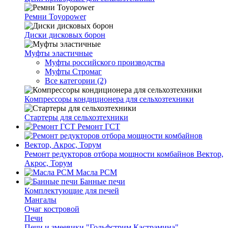
Ремни Toyopower
Диски дисковых борон
Муфты эластичные
Муфты российского производства
Муфты Стромаг
Все категории (2)
Компрессоры кондиционера для сельхозтехники
Стартеры для сельхозтехники
Ремонт ГСТ
Ремонт редукторов отбора мощности комбайнов Вектор,
Акрос, Торум
Масла РСМ
Банные печи
Комплектующие для печей
Мангалы
Очаг костровой
Печи
Печи и змеевики "Гольфстрим Кастрамина"