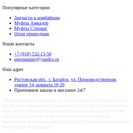
Популярные категории
Запчасти к комбайнам
Муфты Амкадор
Муфты Стромаг
Цепи приводные
Наши контакты
+7 (918) 532-13-50
agrosnaiper@yandex.ru
Наш адрес
Ростовская обл., г. Батайск, ул. Производственная,
здание 14, комната 18,20
Принимаем заказы в магазине 24/7
Обращаем ваше внимание на то, что данный интернет-сайт, а
также вся информация о товарах и ценах, предоставленная на
нём, носит исключительно информационный характер и ни
при каких условиях не является публичной офертой,
определяемой положениями Статьи 437 Гражданского кодекса
Российской Федерации.