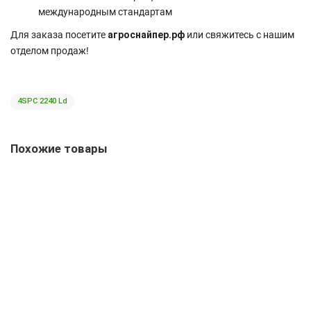
международным стандартам
Для заказа посетите
агроснайпер.рф
или свяжитесь с нашим
отделом продаж!
4SPC 2240 Ld
Похожие товары
Ремень 8SPC 2240 Ld TOYOPOWER для сельхозтехники
36516 р