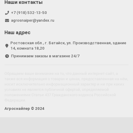
Наши контакты
+7 (918) 532-13-50
agrosnaiper@yandex.ru
Наш адрес
Ростовская обл., г. Батайск, ул. Производственная, здание
14, комната 18,20
Принимаем заказы в магазине 24/7
Обращаем ваше внимание на то, что данный интернет-сайт, а
также вся информация о товарах и ценах, предоставленная на нём,
носит исключительно информационный характер и ни при каких
условиях не является публичной офертой, определяемой
положениями Статьи 437 Гражданского кодекса Российской
Федерации.
Агроснайпер © 2024