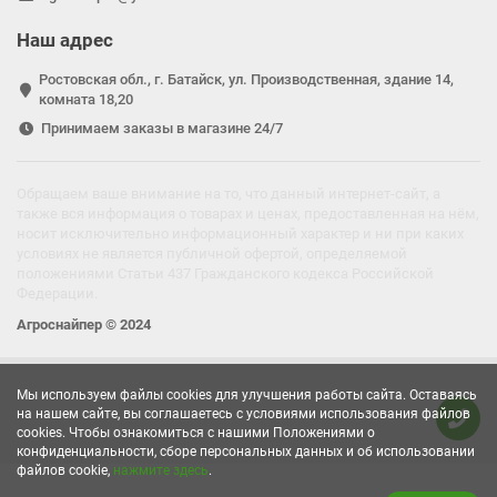
Наш адрес
Ростовская обл., г. Батайск, ул. Производственная, здание 14,
комната 18,20
Принимаем заказы в магазине 24/7
Обращаем ваше внимание на то, что данный интернет-сайт, а
также вся информация о товарах и ценах, предоставленная на нём,
носит исключительно информационный характер и ни при каких
условиях не является публичной офертой, определяемой
положениями Статьи 437 Гражданского кодекса Российской
Федерации.
Агроснайпер © 2024
Мы используем файлы cookies для улучшения работы сайта. Оставаясь
на нашем сайте, вы соглашаетесь с условиями использования файлов
cookies. Чтобы ознакомиться с нашими Положениями о
конфиденциальности, сборе персональных данных и об использовании
файлов cookie,
нажмите здесь
.