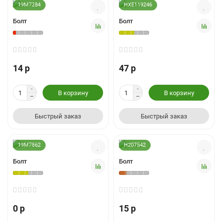
19M7284
HXE119246
Болт
Болт
14 р
47 р
В корзину
В корзину
Быстрый заказ
Быстрый заказ
19M7862
H207542
Болт
Болт
0 р
15 р