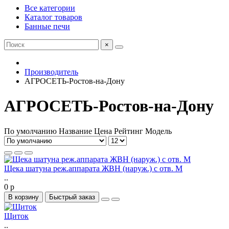
Все категории
Каталог товаров
Банные печи
×
Производитель
АГРОСЕТЬ-Ростов-на-Дону
АГРОСЕТЬ-Ростов-на-Дону
По умолчанию
Название
Цена
Рейтинг
Модель
Щека шатуна реж.аппарата ЖВН (наруж.) с отв. М
..
0 р
В корзину
Быстрый заказ
Щиток
..