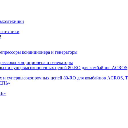
хозтехники
мпрессоры кондиционера и генераторы
 и супервысокопрочных цепей 80-RO для комбайнов ACROS
ПЬ»