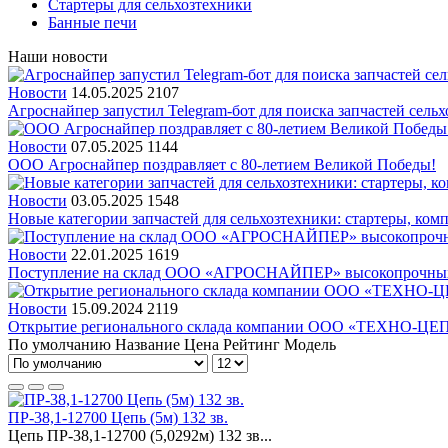
Стартеры для сельхозтехники
Банные печи
Наши новости
Новости
14.05.2025
2107
Агроснайпер запустил Telegram-бот для поиска запчастей сель
Новости
07.05.2025
1144
ООО Агроснайпер поздравляет с 80-летием Великой Победы!
Новости
03.05.2025
1548
Новые категории запчастей для сельхозтехники: стартеры, ко
Новости
22.01.2025
1619
Поступление на склад ООО «АГРОСНАЙПЕР» высокопрочных
Новости
15.09.2024
2119
Открытие регионального склада компании ООО «ТЕХНО-ЦЕ
По умолчанию
Название
Цена
Рейтинг
Модель
ПР-38,1-12700 Цепь (5м) 132 зв.
Цепь ПР-38,1-12700 (5,0292м) 132 зв...