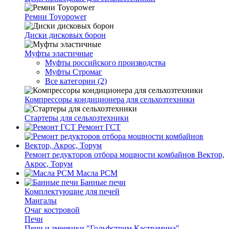
Ремни Toyopower
Диски дисковых борон
Муфты эластичные
Муфты российского производства
Муфты Стромаг
Все категории (2)
Компрессоры кондиционера для сельхозтехники
Стартеры для сельхозтехники
Ремонт ГСТ
Ремонт редукторов отбора мощности комбайнов Вектор,
Акрос, Торум
Масла РСМ
Банные печи
Комплектующие для печей
Мангалы
Очаг костровой
Печи
Печи и змеевики "Гольфстрим Кастрамина"