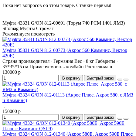
Пока нет вопросов об этом товаре. Станьте первым!
Муфта 43331 G/ON 812-00691 (Торум 740
РСМ 1401 ЯМЗ)
Stromag
Муфты Стромаг
Рекомендуем посмотреть
Муфта 35831 G/ON 812-00773 (Акрос 560 Камминс, Вектор
420Е)
Страна производителя - Германия Вес - 8 кг Габариты -
35*35*15 см Применяемость - комбайн Ростсельмаш ..
130000 р
В корзину
Быстрый заказ
Муфта 43324 G/ON 812-01113 (Акрос Плюс, Акрос 580, с ЯМЗ
и Камминс)
..
150000 р
В корзину
Быстрый заказ
Муфта 43324 G/ON 812-01340 (Акрос 580E, Акрос 590Е Плюс