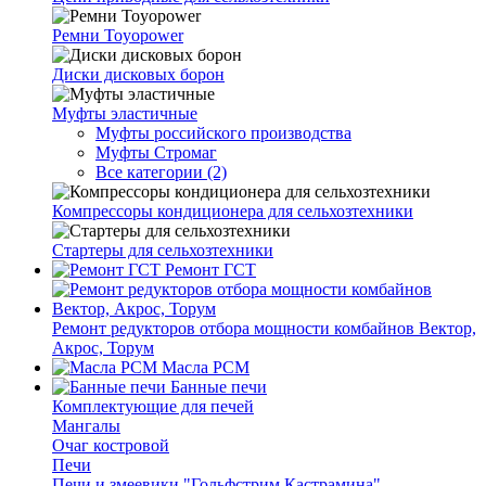
Ремни Toyopower
Диски дисковых борон
Муфты эластичные
Муфты российского производства
Муфты Стромаг
Все категории (2)
Компрессоры кондиционера для сельхозтехники
Стартеры для сельхозтехники
Ремонт ГСТ
Ремонт редукторов отбора мощности комбайнов Вектор,
Акрос, Торум
Масла РСМ
Банные печи
Комплектующие для печей
Мангалы
Очаг костровой
Печи
Печи и змеевики "Гольфстрим Кастрамина"