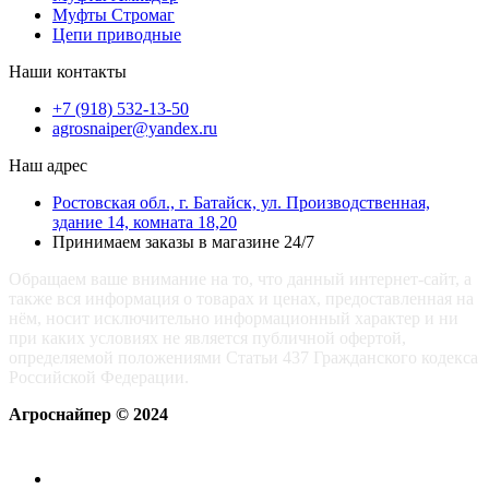
Муфты Стромаг
Цепи приводные
Наши контакты
+7 (918) 532-13-50
agrosnaiper@yandex.ru
Наш адрес
Ростовская обл., г. Батайск, ул. Производственная,
здание 14, комната 18,20
Принимаем заказы в магазине 24/7
Обращаем ваше внимание на то, что данный интернет-сайт, а
также вся информация о товарах и ценах, предоставленная на
нём, носит исключительно информационный характер и ни
при каких условиях не является публичной офертой,
определяемой положениями Статьи 437 Гражданского кодекса
Российской Федерации.
Агроснайпер © 2024