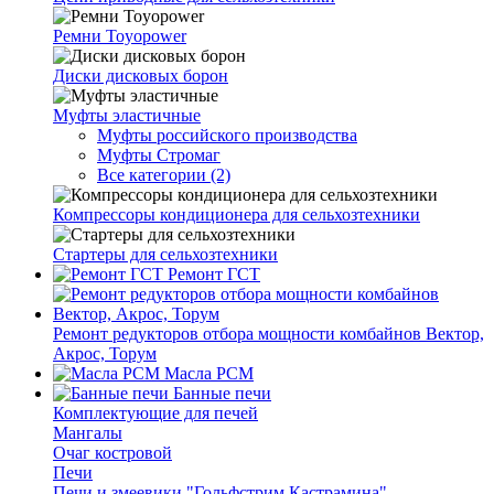
Ремни Toyopower
Диски дисковых борон
Муфты эластичные
Муфты российского производства
Муфты Стромаг
Все категории (2)
Компрессоры кондиционера для сельхозтехники
Стартеры для сельхозтехники
Ремонт ГСТ
Ремонт редукторов отбора мощности комбайнов Вектор,
Акрос, Торум
Масла РСМ
Банные печи
Комплектующие для печей
Мангалы
Очаг костровой
Печи
Печи и змеевики "Гольфстрим Кастрамина"