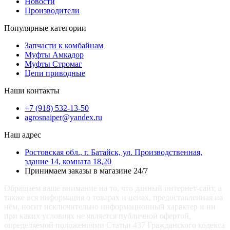
Новости
Производители
Популярные категории
Запчасти к комбайнам
Муфты Амкадор
Муфты Стромаг
Цепи приводные
Наши контакты
+7 (918) 532-13-50
agrosnaiper@yandex.ru
Наш адрес
Ростовская обл., г. Батайск, ул. Производственная,
здание 14, комната 18,20
Принимаем заказы в магазине 24/7
Обращаем ваше внимание на то, что данный интернет-сайт, а
также вся информация о товарах и ценах, предоставленная на
нём, носит исключительно информационный характер и ни
при каких условиях не является публичной офертой,
определяемой положениями Статьи 437 Гражданского кодекса