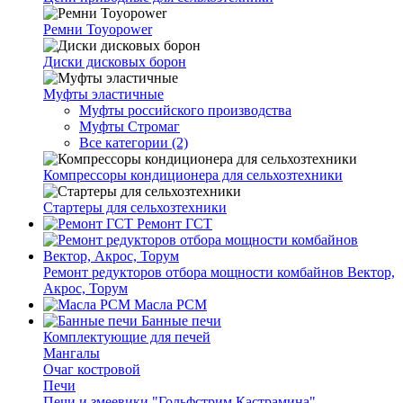
Ремни Toyopower
Диски дисковых борон
Муфты эластичные
Муфты российского производства
Муфты Стромаг
Все категории (2)
Компрессоры кондиционера для сельхозтехники
Стартеры для сельхозтехники
Ремонт ГСТ
Ремонт редукторов отбора мощности комбайнов Вектор,
Акрос, Торум
Масла РСМ
Банные печи
Комплектующие для печей
Мангалы
Очаг костровой
Печи
Печи и змеевики "Гольфстрим Кастрамина"