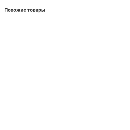
Похожие товары
AVX13 1125 La
472 р
В корзину
Быстрый заказ
AVX13 1138 La