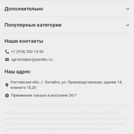
Дополнительно
Популярные категории
Наши контакты
+7 (918) 532-13-50
agrosnaiper@yandex.ru
Наш адрес
Ростовская обл., г. Батайск, ул. Производственная, здание 14,
комната 18,20
Принимаем заказы в магазине 24/7
Обращаем ваше внимание на то, что данный интернет-сайт, а
также вся информация о товарах и ценах, предоставленная на нём,
носит исключительно информационный характер и ни при каких
условиях не является публичной офертой, определяемой