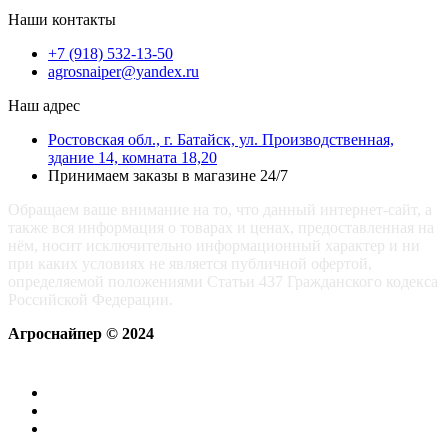
Наши контакты
+7 (918) 532-13-50
agrosnaiper@yandex.ru
Наш адрес
Ростовская обл., г. Батайск, ул. Производственная,
здание 14, комната 18,20
Принимаем заказы в магазине 24/7
Обращаем ваше внимание на то, что данный интернет-сайт, а
также вся информация о товарах и ценах, предоставленная на
нём, носит исключительно информационный характер и ни
при каких условиях не является публичной офертой,
определяемой положениями Статьи 437 Гражданского кодекса
Российской Федерации.
Агроснайпер © 2024