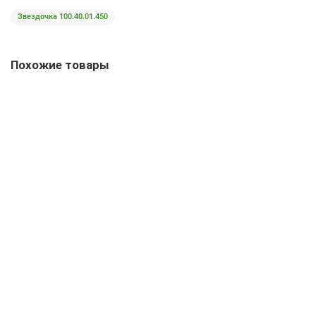
Звездочка 100.40.01.450
Похожие товары
Звездочка ППК 81.01.06.612А
2889 р
В корзину
Быстрый заказ