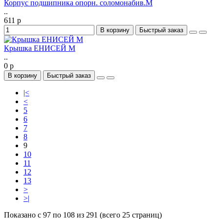
Корпус подшипника опорн. соломонабив.М
..
611 р
В корзину
Быстрый заказ
Крышка ЕНИСЕЙ М
..
0 р
В корзину
Быстрый заказ
|<
<
5
6
7
8
9
10
11
12
13
>
>|
Показано с 97 по 108 из 291 (всего 25 страниц)