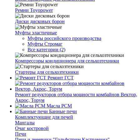
Ремни Toyopower
Диски дисковых борон
Муфты эластичные
Муфты российского производства
Муфты Стромаг
Все категории (2)
Компрессоры кондиционера для сельхозтехники
Стартеры для сельхозтехники
Ремонт ГСТ
Ремонт редукторов отбора мощности комбайнов Вектор,
Акрос, Торум
Масла РСМ
Банные печи
Комплектующие для печей
Мангалы
Очаг костровой
Печи
Печи и змеевики "Гольфстрим Кастрамина"