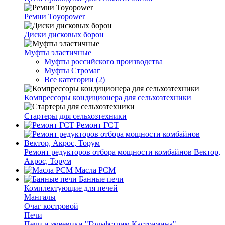
Ремни Toyopower
Диски дисковых борон
Муфты эластичные
Муфты российского производства
Муфты Стромаг
Все категории (2)
Компрессоры кондиционера для сельхозтехники
Стартеры для сельхозтехники
Ремонт ГСТ
Ремонт редукторов отбора мощности комбайнов Вектор,
Акрос, Торум
Масла РСМ
Банные печи
Комплектующие для печей
Мангалы
Очаг костровой
Печи
Печи и змеевики "Гольфстрим Кастрамина"