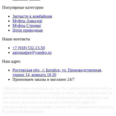
Популярные категории
Запчасти к комбайнам
Муфты Амкадор
Муфты Стромаг
Цепи приводные
Наши контакты
+7 (918) 532-13-50
agrosnaiper@yandex.ru
Наш адрес
Ростовская обл., г. Батайск, ул. Производственная,
здание 14, комната 18,20
Принимаем заказы в магазине 24/7
Обращаем ваше внимание на то, что данный интернет-сайт, а
также вся информация о товарах и ценах, предоставленная на
нём, носит исключительно информационный характер и ни
при каких условиях не является публичной офертой,
определяемой положениями Статьи 437 Гражданского кодекса
Российской Федерации.